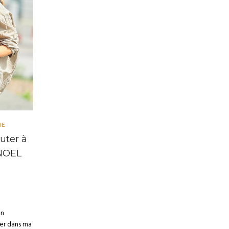
IE
uter à
 NOEL
on
ter dans ma