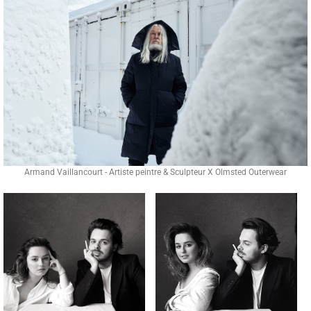
Armand Vaillancourt - Artiste peintre & Sculpteur X Olmsted Outerwear